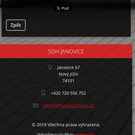
Zpět
SDH JANOVICE
Janovice 67
Nový Jičín
74101
+420 720 556 752
admin@ha
sicijano
vice.cz
© 2019 Všechna práva vyhrazena.
Vytvořeno službou
Webnode