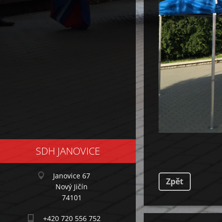
SDH JANOVICE
Janovice 67
Zpět
Nový Jičín
74101
+420 720 556 752