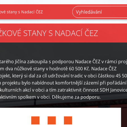
vé stany s Nadací ČEZ
KOVÉ STANY S NADACÍ ČEZ
tarého Jičína zakoupila s podporou Nadace ČEZ v rámci pro
 dva nůžkové stany v hodnotě 60 500 Kč. Nadace ČEZ
jekt, který si dal za cíl udržování tradic v obci částkou 45 5
m projektu bylo nabídnout komfortnější zázemí při pořádání
ulturních akcí v obci a tím zatraktivnit činnost SDH Janovic
aktivním spolkem v obci. Děkujeme za podporu.