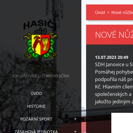
Úvod
>
Nové nůžko
NOVÉ NŮŽ
13.07.2023 20:49
SDH Janovice u S
Pomáhej pohybem
SDH JANOVICE U STARÉHO JIČÍNA
podpořila náš pro
Kč. Hlavním cíle
ÚVOD
společenských a k
jakožto jediným 
HISTORIE
POŽÁRNÍ SPORT
ZÁSAHOVÁ JEDNOTKA