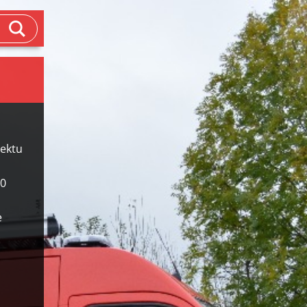
jektu
00
e