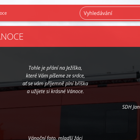
noce
ÁNOCE
Tohle je přání na Ježíška,
které Vám píšeme ze srdce,
ať se vám příjemně plní bříška
a užijete si krásné Vánoce.
SDH Jan
Vánoční foto, mladší žáci