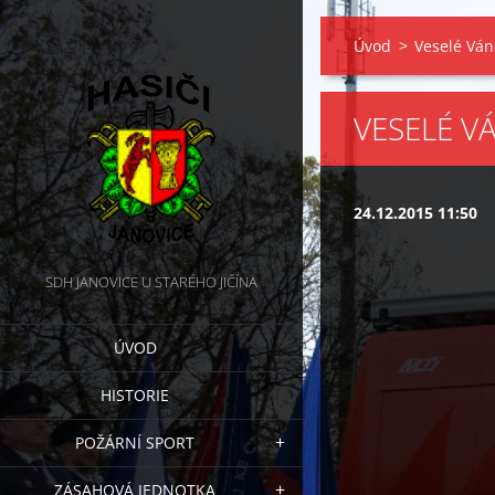
Úvod
>
Veselé Vá
VESELÉ V
24.12.2015 11:50
SDH JANOVICE U STARÉHO JIČÍNA
ÚVOD
HISTORIE
POŽÁRNÍ SPORT
ZÁSAHOVÁ JEDNOTKA